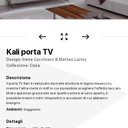
west
zoom_out_map
east
Kali porta TV
Design: Irene Cerchiaro & Matteo Luitsz
Collezione: Casa
Descrizione
Il porta TV Kali è realizzato da metà struttura in legno massiccio,
mentre l'altra metà in mdf in cui è possibile scegliere l'effetto laccato.
Molto spazioso grazie alle sue quattro ante e al vano aperto, è
possibile inserirci tutti i dispositivi e accessori di cui abbiamo
bisogno.
Ambienti:
Soggiorno
Dettagli