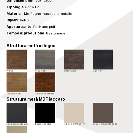
Dimensioni:
cm 190x45x50h
Tipologia:
Porta TV
Materiali:
Mdf/legno massiccio, metallo
Ripiani:
Vetro
Apertura ante:
Push and pull
Tempo di produzione:
8 settimane
Struttura metà in legno
Walnut
Grey Ash
Choco Ash
Dark Ash
Tobacco Ash
Ash Walnut Stained
Struttura metà MDF laccato
Lacquered Anthracite
Lacquered Black
Kalkbeige 075 80 10
Beaver Brown 060 30 10