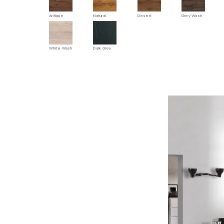
Antique
Natural
Desert
Grey Wash
White Wash
Dark Grey