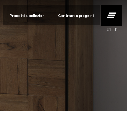
clear_all
Prodotti e collezioni
Contract e progetti
EN
IT
etti
i