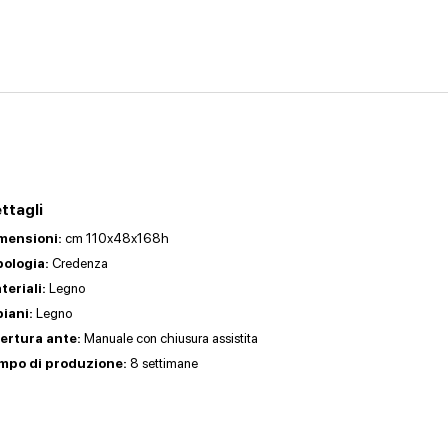
ttagli
mensioni:
cm 110x48x168h
pologia:
Credenza
teriali:
Legno
piani:
Legno
ertura ante:
Manuale con chiusura assistita
mpo di produzione:
8 settimane