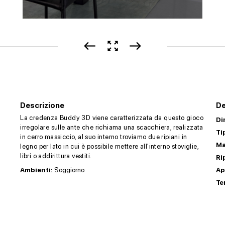
west
zoom_out_map
east
Descrizione
De
La credenza Buddy 3D viene caratterizzata da questo gioco
Di
irregolare sulle ante che richiama una scacchiera, realizzata
Ti
in cerro massiccio, al suo interno troviamo due ripiani in
Ma
legno per lato in cui è possibile mettere all'interno stoviglie,
libri o addirittura vestiti.
Ri
Ambienti:
Soggiorno
Ap
Te